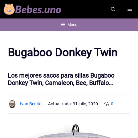
Saltar
ME
al
contenido
Menu
Bugaboo Donkey Twin
Los mejores sacos para sillas Bugaboo
Donkey Twin, Camaleon, Bee, Buffalo…
Ivan Benito
Actualizada:
31 julio, 2020
0