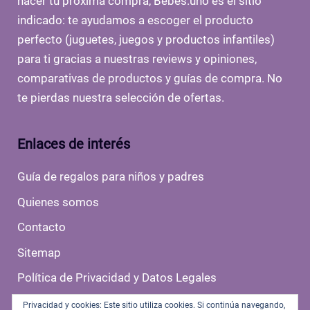
hacer tu próxima compra, Bebes.uno es el sitio
indicado: te ayudamos a escoger el producto
perfecto (juguetes, juegos y productos infantiles)
para ti gracias a nuestras reviews y opiniones,
comparativas de productos y guías de compra. No
te pierdas nuestra selección de ofertas.
Enlaces de interés
Guía de regalos para niños y padres
Quienes somos
Contacto
Sitemap
Política de Privacidad y Datos Legales
Politica de Cookies
Privacidad y cookies: Este sitio utiliza cookies. Si continúa navegando,