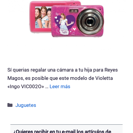
Sí querias regalar una cámara a tu hija para Reyes
Magos, es posible que este modelo de Violetta
«Ingo VIC002O» …
Leer más
Categorías
Juguetes
¿Quieres recibir en tu e-mail los artículos de