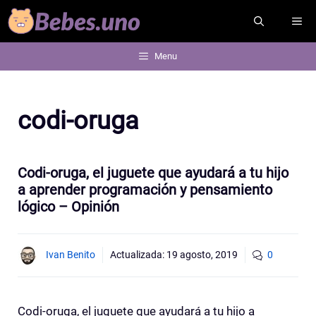
Saltar
ME
al
contenido
Menu
codi-oruga
Codi-oruga, el juguete que ayudará a tu hijo
a aprender programación y pensamiento
lógico – Opinión
Ivan Benito
Actualizada:
19 agosto, 2019
0
Codi-oruga, el juguete que ayudará a tu hijo a