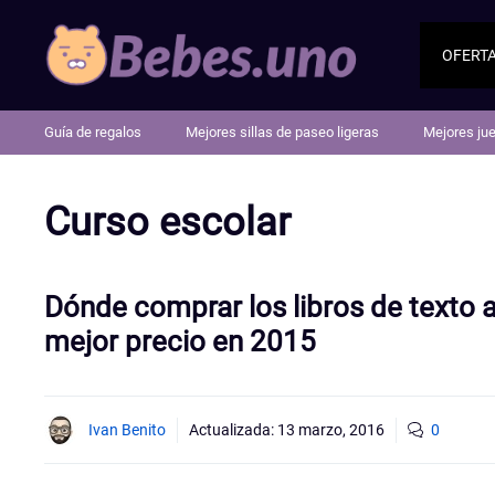
Saltar
al
OFERT
contenido
Guía de regalos
Mejores sillas de paseo ligeras
Mejores ju
Curso escolar
Dónde comprar los libros de texto a
mejor precio en 2015
Ivan Benito
Actualizada:
13 marzo, 2016
0