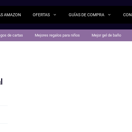
AS AMAZON
OFERTAS
GUÍAS DE COMPRA
CON
egos de cartas
Mejores regalos para niños
Mejor gel de baño
l