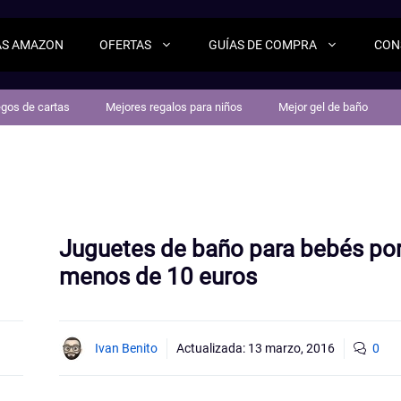
AS AMAZON
OFERTAS
GUÍAS DE COMPRA
CON
egos de cartas
Mejores regalos para niños
Mejor gel de baño
Juguetes de baño para bebés po
menos de 10 euros
Ivan Benito
Actualizada:
13 marzo, 2016
0