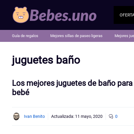
Saltar
al
OFERT
contenido
Guía de regalos
Mejores sillas de paseo ligeras
Mejores ju
juguetes baño
Los mejores juguetes de baño para
bebé
Ivan Benito
Actualizada:
11 mayo, 2020
0