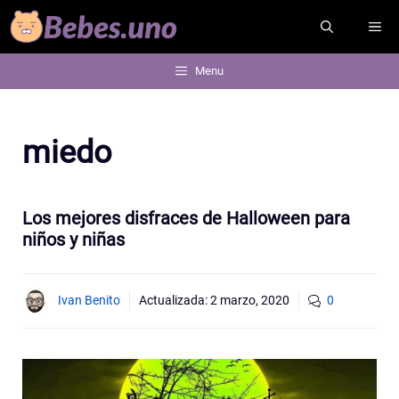
Saltar
ME
al
contenido
Menu
miedo
Los mejores disfraces de Halloween para
niños y niñas
Ivan Benito
Actualizada:
2 marzo, 2020
0