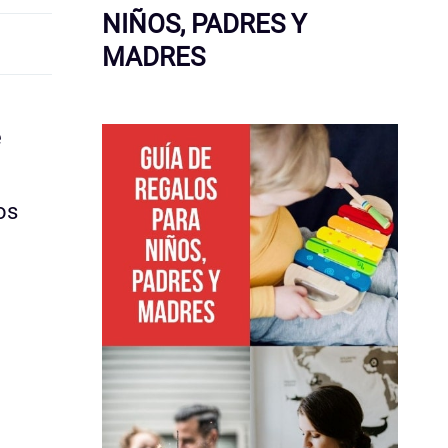
NIÑOS, PADRES Y
MADRES
é
os
?