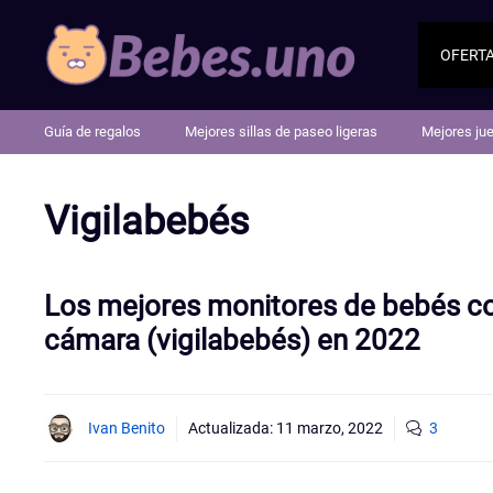
Saltar
al
OFERT
contenido
Guía de regalos
Mejores sillas de paseo ligeras
Mejores ju
Vigilabebés
Los mejores monitores de bebés c
cámara (vigilabebés) en 2022
Ivan Benito
Actualizada:
11 marzo, 2022
3