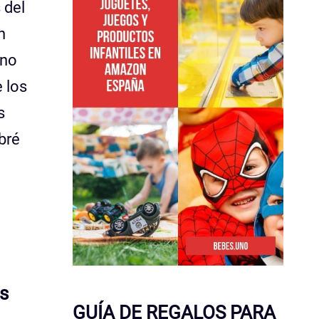
 del
n
uno
 los
s
bré
os
GUÍA DE REGALOS PARA