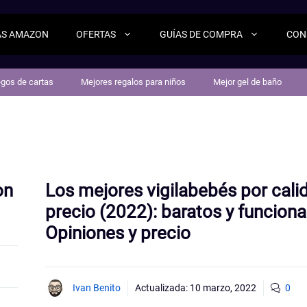
AS AMAZON
OFERTAS
GUÍAS DE COMPRA
CON
egos de cartas
Mejores regalos para niños
Mejor gel de baño
on
Los mejores vigilabebés por cali
precio (2022): baratos y funciona
Opiniones y precio
Ivan Benito
Actualizada:
10 marzo, 2022
0