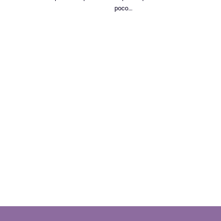
poco…