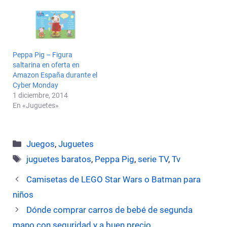
Peppa Pig – Figura
saltarina en oferta en
Amazon España durante el
Cyber Monday
1 diciembre, 2014
En «Juguetes»
Categorías
Juegos
,
Juguetes
Etiquetas
juguetes baratos
,
Peppa Pig
,
serie TV
,
Tv
Camisetas de LEGO Star Wars o Batman para
niños
Dónde comprar carros de bebé de segunda
mano con seguridad y a buen precio