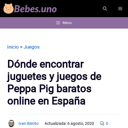
Saltar
ME
al
contenido
Menu
Inicio
>
Juegos
Dónde encontrar
juguetes y juegos de
Peppa Pig baratos
online en España
Ivan Benito
Actualizada:
6 agosto, 2020
0