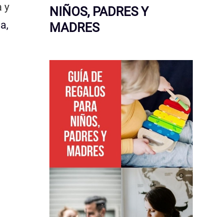
a y
NIÑOS, PADRES Y
a,
MADRES