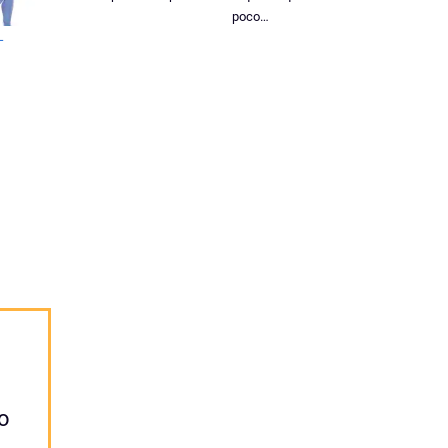
poco…
L
to