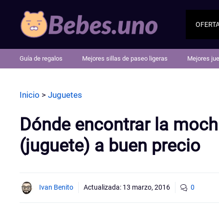
Saltar
al
OFERT
contenido
Guía de regalos
Mejores sillas de paseo ligeras
Mejores ju
Inicio
>
Juguetes
Dónde encontrar la mochi
(juguete) a buen precio
Ivan Benito
Actualizada:
13 marzo, 2016
0