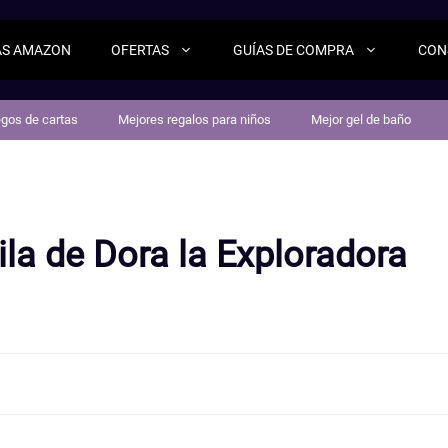
AS AMAZON
OFERTAS
GUÍAS DE COMPRA
CON
egos de cartas
Mejores regalos para niños
Mejor gel de baño
la de Dora la Exploradora