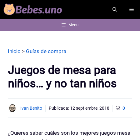
Saltar
ME
al
contenido
Menu
Inicio
>
Guías de compra
Juegos de mesa para
niños… y no tan niños
Ivan Benito
Publicada:
12 septiembre, 2018
0
¿Quieres saber cuáles son los mejores juegos mesa