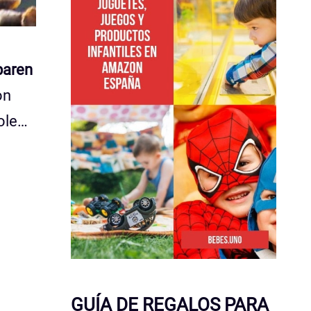
paren
on
ole…
GUÍA DE REGALOS PARA