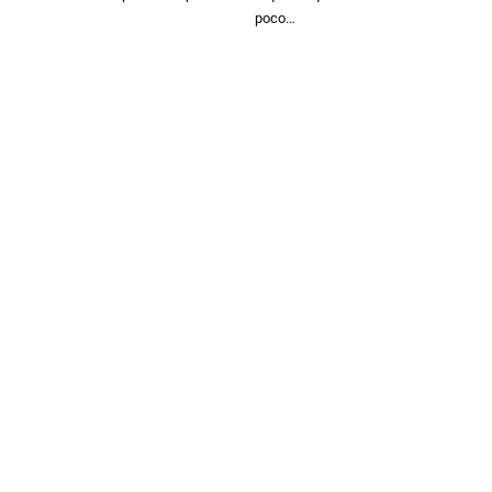
poco…