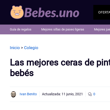
Saltar
al
OFERT
contenido
Guía de regalos
Mejores sillas de paseo ligeras
Mejores ju
Inicio
>
Colegio
Las mejores ceras de pint
bebés
Ivan Benito
Actualizada:
11 junio, 2021
0