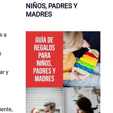
NIÑOS, PADRES Y
MADRES
s a
s
ar y
iente,