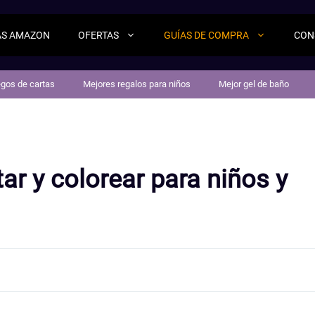
AS AMAZON
OFERTAS
GUÍAS DE COMPRA
CON
egos de cartas
Mejores regalos para niños
Mejor gel de baño
ar y colorear para niños y