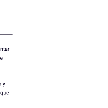
entar
ue
o y
 que