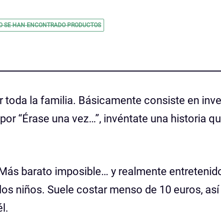
O SE HAN ENCONTRADO PRODUCTOS
r toda la familia. Básicamente consiste en inv
por “Érase una vez…”, invéntate una historia q
ás barato imposible… y realmente entretenid
los niños. Suele costar menso de 10 euros, así
l.