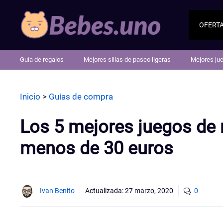
Saltar
al
OFERT
contenido
Guía de regalos
Mejores sillas de paseo ligeras
Mejores ju
Inicio
>
Guías de compra
Los 5 mejores juegos de 
menos de 30 euros
Ivan Benito
Actualizada:
27 marzo, 2020
0