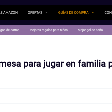
AS AMAZON
OFERTAS
GUÍAS DE COMPRA
CON
egos de cartas
Mejores regalos para niños
Mejor gel de baño
mesa para jugar en familia 