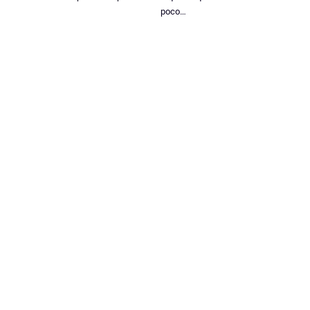
poco…