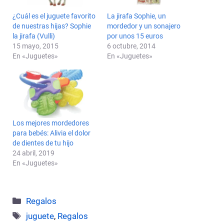
¿Cuál es el juguete favorito
La jirafa Sophie, un
de nuestras hijas? Sophie
mordedor y un sonajero
la jirafa (Vulli)
por unos 15 euros
15 mayo, 2015
6 octubre, 2014
En «Juguetes»
En «Juguetes»
Los mejores mordedores
para bebés: Alivia el dolor
de dientes de tu hijo
24 abril, 2019
En «Juguetes»
Categorías
Regalos
Etiquetas
juguete
,
Regalos