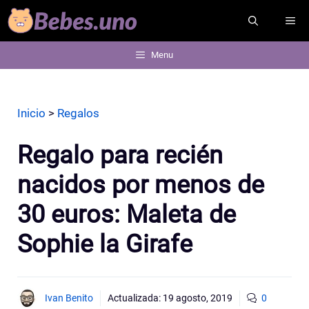
Saltar
ME
al
contenido
Menu
Inicio
>
Regalos
Regalo para recién
nacidos por menos de
30 euros: Maleta de
Sophie la Girafe
Ivan Benito
Actualizada:
19 agosto, 2019
0