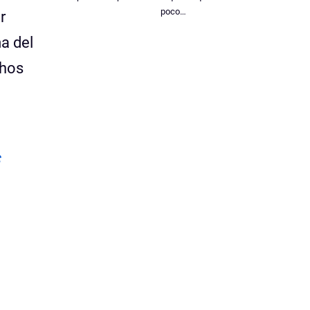
poco…
r
a del
chos
s