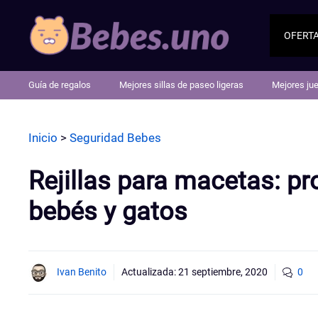
Saltar
al
OFERT
contenido
Guía de regalos
Mejores sillas de paseo ligeras
Mejores ju
Inicio
>
Seguridad Bebes
Rejillas para macetas: pro
bebés y gatos
Ivan Benito
Actualizada:
21 septiembre, 2020
0