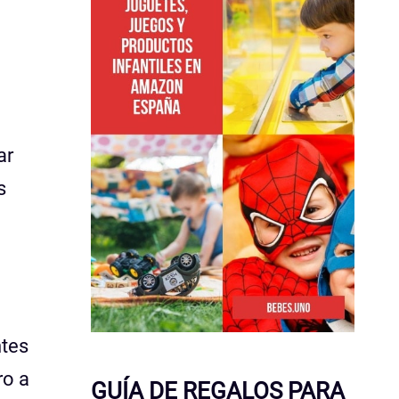
ar
s
ntes
ro a
GUÍA DE REGALOS PARA