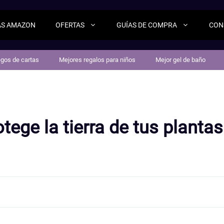
AS AMAZON
OFERTAS
GUÍAS DE COMPRA
CON
egos de cartas
Mejores regalos para niños
Mejor gel de baño
tege la tierra de tus plantas