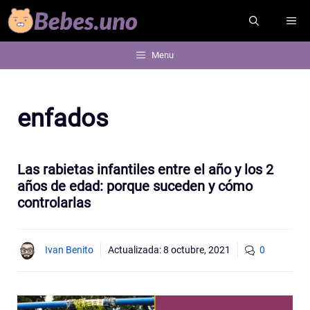
Saltar
ME
al
contenido
Menu
enfados
Las rabietas infantiles entre el año y los 2
años de edad: porque suceden y cómo
controlarlas
Ivan Benito
Actualizada:
8 octubre, 2021
0