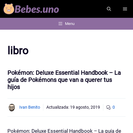
Saltar
ME
al
contenido
Menu
libro
Pokémon: Deluxe Essential Handbook – La
guía de Pokémons que van a querer tus
hijos
Ivan Benito
Actualizada:
19 agosto, 2019
0
Pokémon: Deluxe Essential Handbook – La guía de