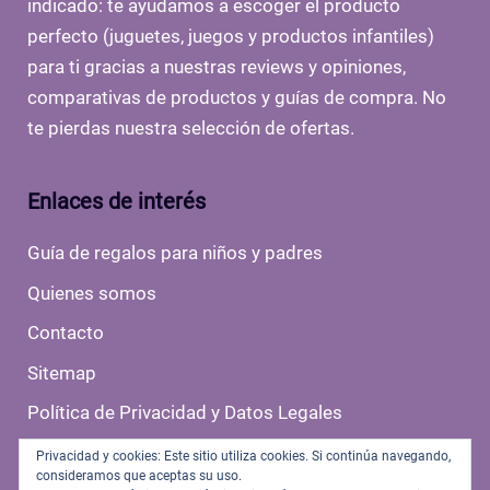
indicado: te ayudamos a escoger el producto
perfecto (juguetes, juegos y productos infantiles)
para ti gracias a nuestras reviews y opiniones,
comparativas de productos y guías de compra. No
te pierdas nuestra selección de ofertas.
Enlaces de interés
Guía de regalos para niños y padres
Quienes somos
Contacto
Sitemap
Política de Privacidad y Datos Legales
Politica de Cookies
Privacidad y cookies: Este sitio utiliza cookies. Si continúa navegando,
consideramos que aceptas su uso.