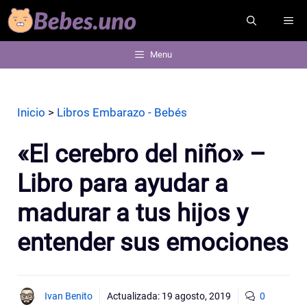
Saltar
ME
al
contenido
Menu
Inicio
>
Libros Embarazo - Bebés
«El cerebro del niño» –
Libro para ayudar a
madurar a tus hijos y
entender sus emociones
Ivan Benito
Actualizada:
19 agosto, 2019
0