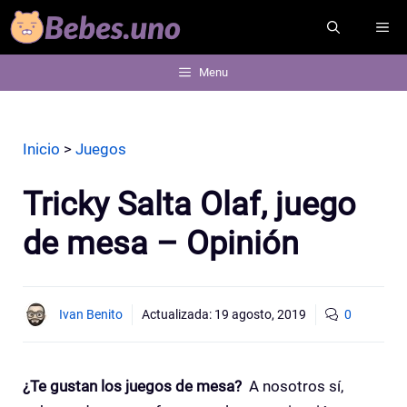
Saltar
ME
al
contenido
Menu
Inicio
>
Juegos
Tricky Salta Olaf, juego
de mesa – Opinión
Ivan Benito
Actualizada:
19 agosto, 2019
0
¿Te gustan los juegos de mesa?
A nosotros sí,