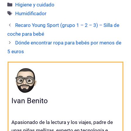
Categorías
Higiene y cuidado
Etiquetas
Humidificador
Recaro Young Sport (grupo 1 – 2 – 3) – Silla de
coche para bebé
Dónde encontrar ropa para bebés por menos de
5 euros
Ivan Benito
Apasionado de la lectura y los viajes, padre de
unas niñas mellizas, experto en tecnología e