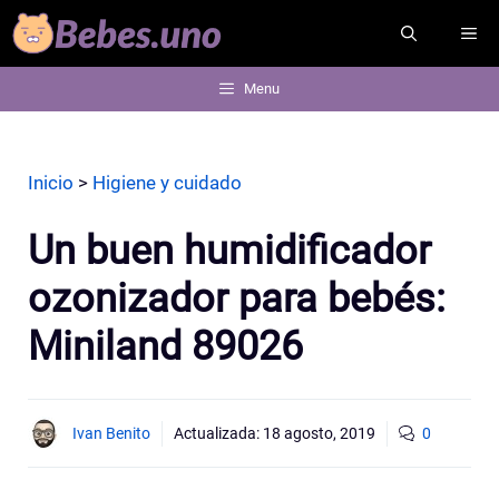
Saltar
ME
al
contenido
Menu
Inicio
>
Higiene y cuidado
Un buen humidificador
ozonizador para bebés:
Miniland 89026
Ivan Benito
Actualizada:
18 agosto, 2019
0