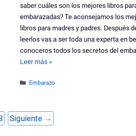
saber cuáles son los mejores libros par
embarazadas? Te aconsejamos los me
libros para madres y padres. Después d
leerlos vas a ser toda una experta en b
conoceros todos los secretos del emba
Leer más »
Categorías
Embarazo
ina
Página
3
Siguiente
→