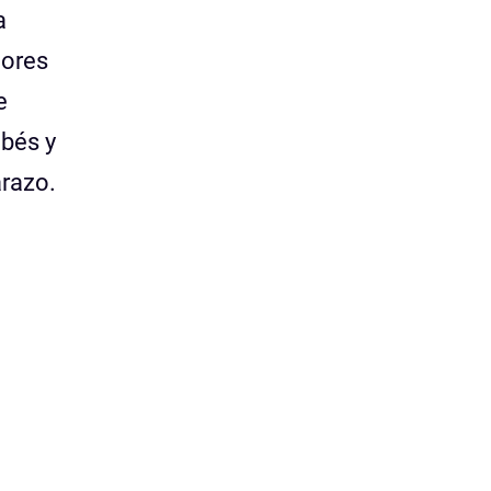
a
jores
e
ebés y
razo.