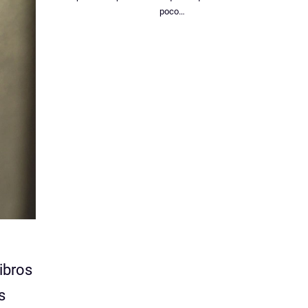
poco…
ibros
s