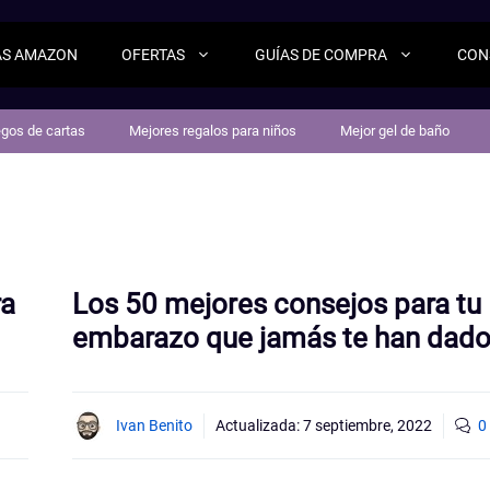
AS AMAZON
OFERTAS
GUÍAS DE COMPRA
CON
egos de cartas
Mejores regalos para niños
Mejor gel de baño
ra
Los 50 mejores consejos para tu
embarazo que jamás te han dad
Ivan Benito
Actualizada:
7 septiembre, 2022
0