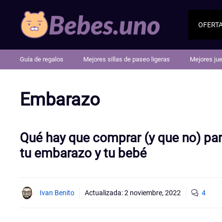
Saltar
al
OFERT
contenido
Guía de regalos
Mejores sillas de paseo ligeras
Mejores ju
Embarazo
Qué hay que comprar (y que no) pa
tu embarazo y tu bebé
Ivan Benito
Actualizada:
2 noviembre, 2022
4