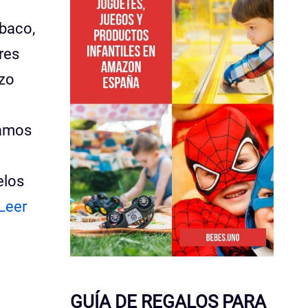
baco,
res
azo
vamos
elos
Leer
GUÍA DE REGALOS PARA