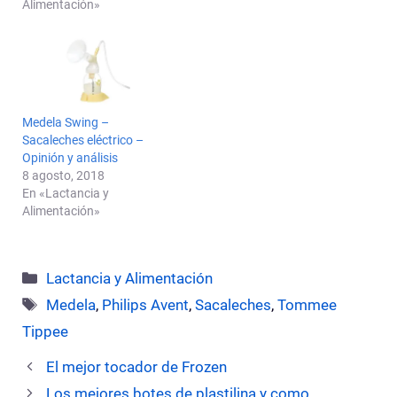
Alimentación»
Medela Swing –
Sacaleches eléctrico –
Opinión y análisis
8 agosto, 2018
En «Lactancia y
Alimentación»
Categorías
Lactancia y Alimentación
Etiquetas
Medela
,
Philips Avent
,
Sacaleches
,
Tommee
Tippee
El mejor tocador de Frozen
Los mejores botes de plastilina y como